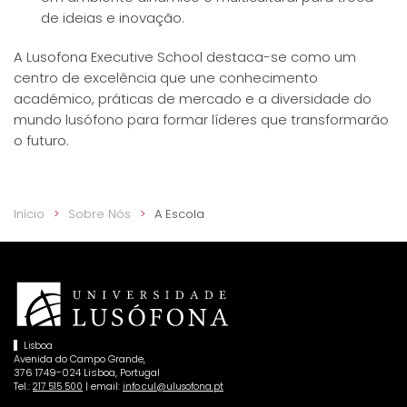
de ideias e inovação.
A Lusofona Executive School destaca-se como um
centro de excelência que une conhecimento
académico, práticas de mercado e a diversidade do
mundo lusófono para formar líderes que transformarão
o futuro.
Início
Sobre Nós
A Escola
Lisboa
Avenida do Campo Grande,
376 1749-024 Lisboa, Portugal
Tel.:
| email:
217 515 500
info.cul@ulusofona.pt